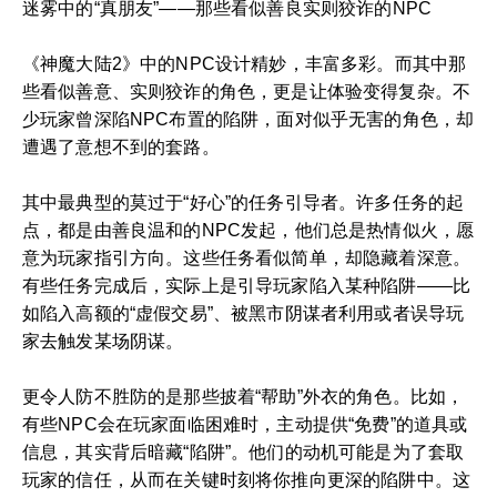
迷雾中的“真朋友”——那些看似善良实则狡诈的NPC
《神魔大陆2》中的NPC设计精妙，丰富多彩。而其中那
些看似善意、实则狡诈的角色，更是让体验变得复杂。不
少玩家曾深陷NPC布置的陷阱，面对似乎无害的角色，却
遭遇了意想不到的套路。
其中最典型的莫过于“好心”的任务引导者。许多任务的起
点，都是由善良温和的NPC发起，他们总是热情似火，愿
意为玩家指引方向。这些任务看似简单，却隐藏着深意。
有些任务完成后，实际上是引导玩家陷入某种陷阱——比
如陷入高额的“虚假交易”、被黑市阴谋者利用或者误导玩
家去触发某场阴谋。
更令人防不胜防的是那些披着“帮助”外衣的角色。比如，
有些NPC会在玩家面临困难时，主动提供“免费”的道具或
信息，其实背后暗藏“陷阱”。他们的动机可能是为了套取
玩家的信任，从而在关键时刻将你推向更深的陷阱中。这