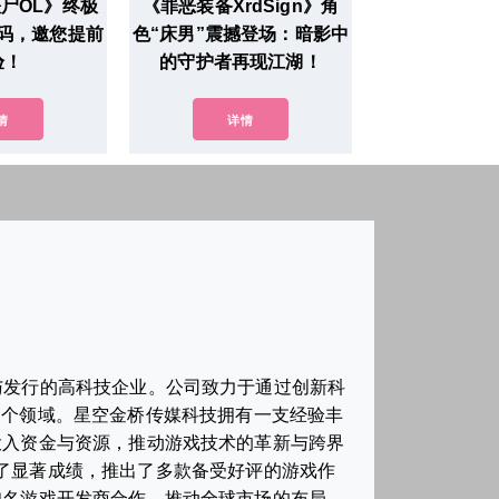
尸OL》终极
《罪恶装备XrdSign》角
码，邀您提前
色“床男”震撼登场：暗影中
验！
的守护者再现江湖！
情
详情
与发行的高科技企业。公司致力于通过创新科
多个领域。星空金桥传媒科技拥有一支经验丰
投入资金与资源，推动游戏技术的革新与跨界
了显著成绩，推出了多款备受好评的游戏作
知名游戏开发商合作，推动全球市场的布局，