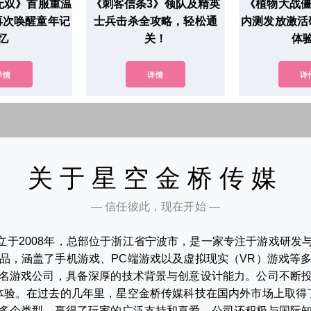
世无双》首服重温
《刺客信条3》领队及精英
《植物大战僵
再次唤醒童年记
士兵击杀全攻略，轻松通
内测发放激活
忆
关！
体
详情
详情
详
关于星空金桥传媒
— 信任彼此，现在开始 —
立于2008年，总部位于浙江省宁波市，是一家专注于游戏研发
品，涵盖了手机游戏、PC端游戏以及虚拟现实（VR）游戏等
名游戏公司，具备深厚的技术背景与创意设计能力。公司不断
体验。在过去的几年里，星空金桥传媒科技在国内外市场上取得
多个类型，赢得了玩家的广泛支持和喜爱。公司还积极与国际