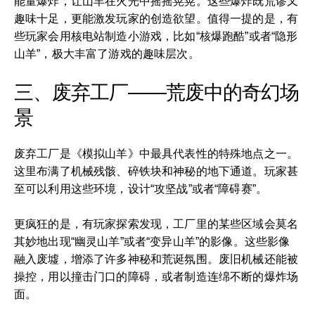
能量爆炸，让山羊在火光中摇摇晃晃。这些爆炸既荒谬又
趣味十足，更能激发玩家的创造欲望。值得一提的是，有
些玩家会用核电站制造小游戏，比如“核爆跑酷”或者“隐形
山羊”，极大丰富了游戏的趣味层次。
三、废弃工厂——荒废中的奇幻场
景
废弃工厂是《模拟山羊》中最具代表性的特殊地点之一。
这里布满了机械残骸、碎铁块和神秘的地下通道。玩家甚
至可以利用这些环境，设计“攻坚战”或者“障碍赛”。
更疯狂的是，有玩家探索发现，工厂里的某些区域会莫名
其妙地出现“幽灵山羊”或者“变异山羊”的影像。这些影像
融入废墟，增添了许多神秘和荒诞氛围。废旧机械还能被
操控，用以撞击门口的障碍，或者制造连绵不断的爆炸场
面。