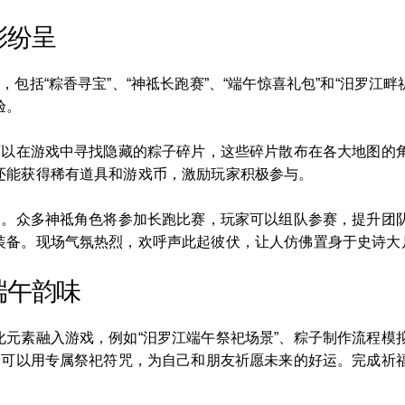
彩纷呈
包括“粽香寻宝”、“神祗长跑赛”、“端午惊喜礼包”和“汨罗江
验。
们可以在游戏中寻找隐藏的粽子碎片，这些碎片散布在各大地图的
还能获得稀有道具和游戏币，激励玩家积极参与。
活动。众多神祗角色将参加长跑比赛，玩家可以组队参赛，提升团
装备。现场气氛热烈，欢呼声此起彼伏，让人仿佛置身于史诗大
端午韵味
化元素融入游戏，例如“汨罗江端午祭祀场景”、粽子制作流程模
玩家可以用专属祭祀符咒，为自己和朋友祈愿未来的好运。完成祈