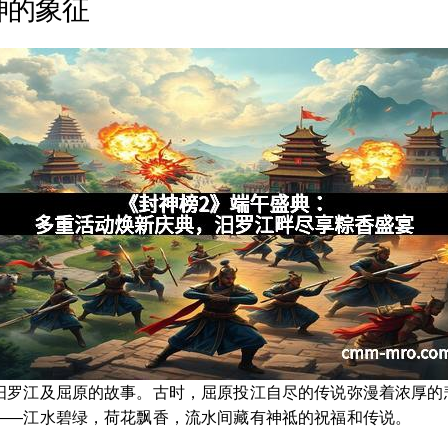
神的象征
汨罗江及屈原的故事。古时，屈原投江自尽的传说弥漫着浓厚的
——江水碧绿，荷花飘香，流水间藏有神祗的祝福和传说。